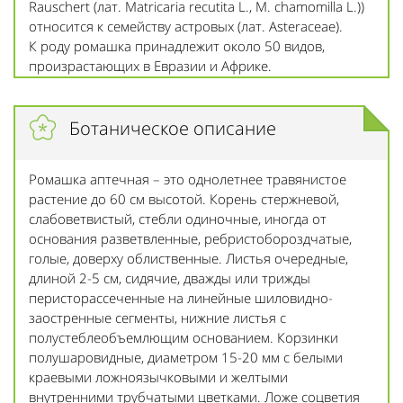
Rauschert (лат. Matricaria recutita L., M. chamomilla L.))
относится к семейству aстровых (лат. Asteraceae).
К роду ромашка принадлежит около 50 видов,
произрастающих в Евразии и Африке.
Ботаническое описание
Ромашка аптечная – это однолетнее травянистое
растение до 60 см высотой. Корень стержневой,
слабоветвистый, стебли одиночные, иногда от
основания разветвленные, ребристобороздчатые,
голые, доверху облиственные. Листья очередные,
длиной 2-5 см, сидячие, дважды или трижды
перисторассеченные на линейные шиловидно-
заостренные сегменты, нижние листья с
полустеблеобъемлющим основанием. Корзинки
полушаровидные, диаметром 15-20 мм с белыми
краевыми ложноязычковыми и желтыми
внутренними трубчатыми цветками. Ложе соцветия