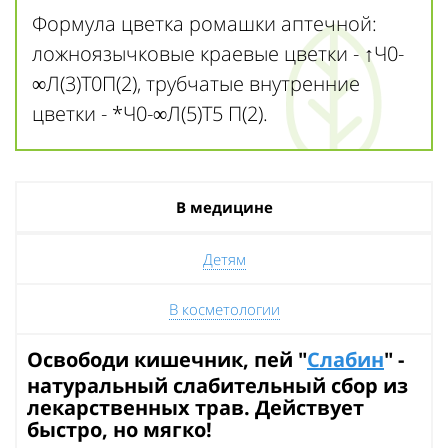
Формула цветка ромашки аптечной:
ложноязычковые краевые цветки - ↑Ч0-
∞Л(3)Т0П(2), трубчатые внутренние
цветки - *Ч0-∞Л(5)Т5 П(2).
В медицине
Детям
В косметологии
Освободи кишечник, пей "
Слабин
" -
натуральный слабительный сбор из
лекарственных трав. Действует
быстро, но мягко!