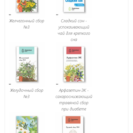
Желчегонный сбор
Сладкий сон -
№3
успокаивающий
чай для крепкого
сна
Желудочный сбор
Арфазетин-ЭК -
№3
сахароснижающий
травяной сбор
при диабете