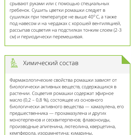
срывают руками или с помощью специальных
гребенок. Сушить цветки ромашки следует в
о
сушилках при температуре не выше 40
С, а также
под навесом и на чердаках с хорошей вентиляцией,
рассыпав соцветия на подстилках тонким слоем (2-3
см) и периодически перемешивая.
Химический состав
Фармакологические свойства ромашки зависят от
биологически активных веществ, содержащихся в
растении. Соцветия ромашки содержат эфирное
масло (0,2 – 0,8 %), состоящее из основного
биологически активного вещества — хамазулена, его
предшественника — прохамазулена и других
монотерпенов и сесквитерпенов; флавоноиды,
производные апигенина, лютеолина, кверцетина,
кемпферола, изорамнетина; кумарины,