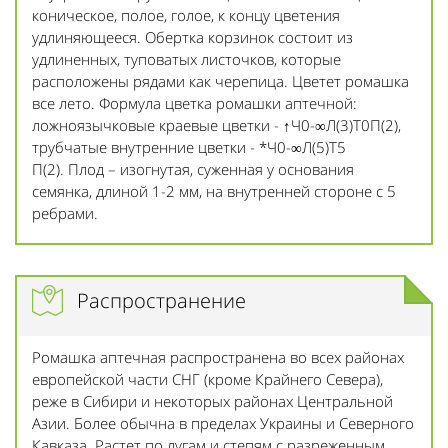
коническое, полое, голое, к концу цветения
удлиняющееся. Обертка корзинок состоит из
удлиненных, туповатых листочков, которые
расположены рядами как черепица. Цветет ромашка
все лето.
Формула цветка ромашки аптечной:
ложноязычковые краевые цветки - ↑Ч0-∞Л(3)Т0П(2),
трубчатые внутренние цветки - *Ч0-∞Л(5)Т5
П(2). Плод – изогнутая, суженная у основания
семянка, длиной 1-2 мм, на внутренней стороне с 5
ребрами.
Распространение
Ромашка аптечная распространена во всех районах
европейской части СНГ (кроме Крайнего Севера),
реже в Сибири и некоторых районах Центральной
Азии. Более обычна в пределах Украины и Северного
Кавказа. Растет по лугам и степям с разреженным