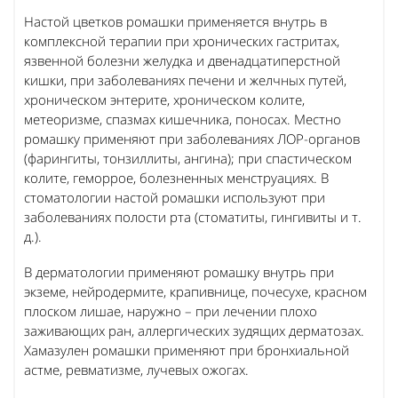
Настой цветков ромашки применяется внутрь в
комплексной терапии при хронических гастритах,
язвенной болезни желудка и двенадцатиперстной
кишки, при заболеваниях печени и желчных путей,
хроническом энтерите, хроническом колите,
метеоризме, спазмах кишечника, поносах. Местно
ромашку применяют при заболеваниях ЛОР-органов
(фарингиты, тонзиллиты, ангина); при спастическом
колите, геморрое, болезненных менструациях. В
стоматологии настой ромашки используют при
заболеваниях полости рта (стоматиты, гингивиты и т.
д.).
В дерматологии применяют ромашку внутрь при
экземе, нейродермите, крапивнице, почесухе, красном
плоском лишае, наружно – при лечении плохо
заживающих ран, аллергических зудящих дерматозах.
Хамазулен ромашки применяют при бронхиальной
астме, ревматизме, лучевых ожогах.