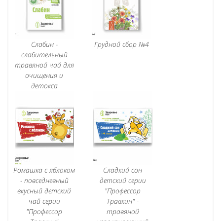
Слабин -
Грудной сбор №4
слабительный
травяной чай для
очищения и
детокса
Ромашка с яблоком
Сладкий сон
- повседневный
детский серии
вкусный детский
"Профессор
чай серии
Травкин" -
"Профессор
травяной