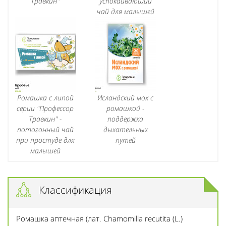
Травкин"
успокаивающий
чай для малышей
Ромашка с липой
Исландский мох с
серии "Профессор
ромашкой -
Травкин" -
поддержка
потогонный чай
дыхательных
при простуде для
путей
малышей
Классификация
Ромашка аптечная (лат. Chamomilla recutita (L.)