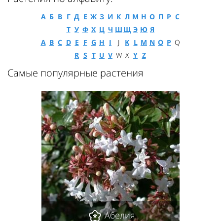
А
Б
В
Г
Д
Е
Ж
З
И
К
Л
М
Н
О
П
Р
С
Т
У
Ф
Х
Ц
Ч
Ш
Щ
Э
Ю
Я
A
B
C
D
E
F
G
H
I
J
K
L
M
N
O
P
Q
R
S
T
U
V
W
X
Y
Z
Самые популярные растения
Абелия