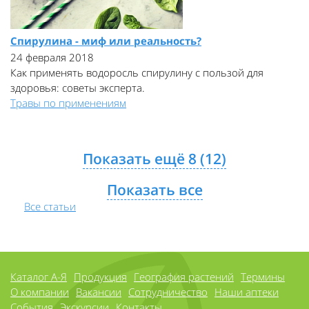
Спирулина - миф или реальность?
24 февраля 2018
Как применять водоросль спирулину с пользой для
здоровья: советы эксперта.
Травы по применениям
Показать ещё 8 (12)
Показать все
Все статьи
Каталог А-Я
Продукция
География растений
Термины
О компании
Вакансии
Сотрудничество
Наши аптеки
События
Экскурсии
Контакты