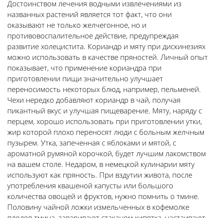
Достоинством лечения водными извлечениями из
названных растений является тот факт, что они
оказывают не только желчегонное, но и
противовоспалительное действие, предупреждая
развитие холецистита. Кориандр и мяту при дискинезиях
можно использовать в качестве пряностей. Личный опыт
показывает, что применение кориандра при
приготовлении пищи значительно улучшает
переносимость некоторых блюд, например, пельменей.
Чехи нередко добавляют кориандр в чай, получая
пикантный вкус и улучшая пищеварение. Мяту, наряду с
перцем, хорошо использовать при приготовлении утки,
жир которой плохо переносят люди с больным желчным
пузырем. Утка, запеченная с яблоками и мятой, с
ароматной румяной корочкой, будет лучшим лакомством
на вашем столе. Недаром, в немецкой кулинарии мяту
используют как пряность. При вздутии живота, после
употребления квашеной капусты или большого
количества овощей и фруктов, нужно помнить о тмине.
Половину чайной ложки измельченных в кофемолке
плодов тмина, заваривают стаканом кипятка, настаивают