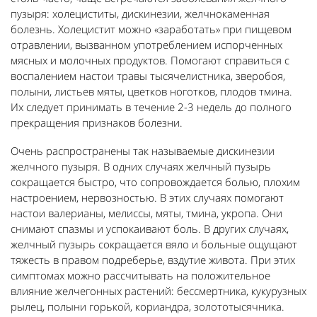
пузыря: холециститы, дискинезии, желчнокаменная
болезнь. Холецистит можно «заработать» при пищевом
отравлении, вызванном употреблением испорченных
мясных и молочных продуктов. Помогают справиться с
воспалением настои травы тысячелистника, зверобоя,
полыни, листьев мяты, цветков ноготков, плодов тмина.
Их следует принимать в течение 2-3 недель до полного
прекращения признаков болезни.
Очень распространены так называемые дискинезии
желчного пузыря. В одних случаях желчный пузырь
сокращается быстро, что сопровождается болью, плохим
настроением, нервозностью. В этих случаях помогают
настои валерианы, мелиссы, мяты, тмина, укропа. Они
снимают спазмы и успокаивают боль. В других случаях,
желчный пузырь сокращается вяло и больные ощущают
тяжесть в правом подреберье, вздутие живота. При этих
симптомах можно рассчитывать на положительное
влияние желчегонных растений: бессмертника, кукурузных
рылец, полыни горькой, кориандра, золототысячника.