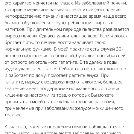
его характер меняется на глазах. Из заболеваний печени,
которые в медицине называют гепатитом (воспаление
непосредственно печени) в настоящее время чаще всего
бывают обусловлены злоупотреблением спиртных
напитков. При длительном периоде пьянства развивается
цирроз печени. Однако, удивительное дело! Если человек
бросает пить, то печень восстанавливает свою
нормальную функцию. В моей практике есть случай 30-
летнего наблюдения за больной, буквально погибавшей
от острого алкогольного гепатита. В те далекие годы
чудом удалось ее спасти. Сейчас она не только живет, но
и работает по дому, помогает растить внука. При
гепатите, наряду с воздержанием от алкоголя, большое
значение имеет поддержание нормального состояния
кишечника настоями из трав, о которых Вы можете
прочитать в моей статье «Лекарственные растения,
применяемые при заболеваниях желудочно-кишечного
тракта».
К счастью, тяжелые поражения печени наблюдаются не
столь часто, чаще встречаются заболевания желчного