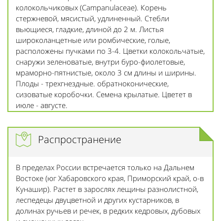
колокольчиковых (Campanulaceae). Корень
стержневой, мясистый, удлиненный. Стебли
вьющиеся, гладкие, длиной до 2 м. Листья
широколанцетные или ромбические, голые,
расположены пучками по 3-4. Цветки колокольчатые,
снаружи зеленоватые, внутри буро-фиолетовые,
мраморно-пятнистые, около 3 см длины и ширины.
Плоды - трехгнездные. обратноконические,
сизоватые коробочки. Семена крылатые. Цветет в
июле - августе.
Распространение
В пределах России встречается только на Дальнем
Востоке (юг Хабаровского края, Приморский край, о-в
Кунашир). Растет в зарослях лещины разнолистной,
леспедецы двуцветной и других кустарников, в
долинах ручьев и речек, в редких кедровых, дубовых