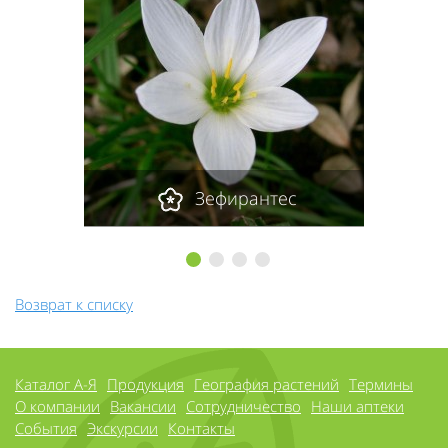
Зефирантес
1
2
3
4
Возврат к списку
Каталог А-Я
Продукция
География растений
Термины
О компании
Вакансии
Сотрудничество
Наши аптеки
События
Экскурсии
Контакты